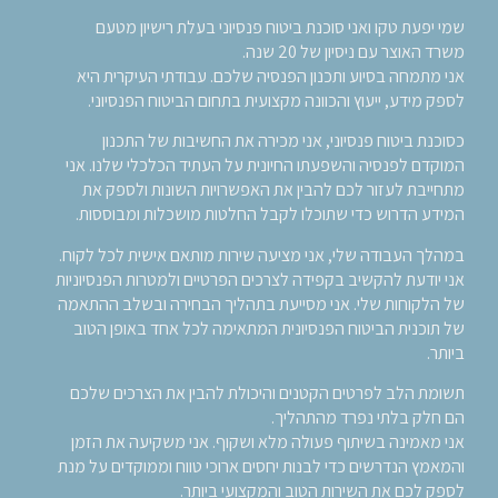
שמי יפעת טקו ואני סוכנת ביטוח פנסיוני בעלת
רישיון מטעם
משרד האוצר
עם ניסיון של 20 שנה.
אני מתמחה בסיוע ותכנון הפנסיה שלכם. עבודתי העיקרית היא
לספק מידע, ייעוץ והכוונה מקצועית בתחום הביטוח הפנסיוני.
כסוכנת ביטוח פנסיוני, אני מכירה את החשיבות של התכנון
המוקדם לפנסיה והשפעתו החיונית על העתיד הכלכלי שלנו. אני
מתחייבת לעזור לכם להבין את האפשרויות השונות ולספק את
המידע הדרוש כדי שתוכלו לקבל החלטות מושכלות ומבוססות.
במהלך העבודה שלי, אני מציעה שירות מותאם אישית לכל לקוח.
אני יודעת להקשיב בקפידה לצרכים הפרטיים ולמטרות הפנסיוניות
של הלקוחות שלי. אני מסייעת בתהליך הבחירה ובשלב ההתאמה
של תוכנית הביטוח הפנסיונית המתאימה לכל אחד באופן הטוב
ביותר.
תשומת הלב לפרטים הקטנים והיכולת להבין את הצרכים שלכם
הם חלק בלתי נפרד מהתהליך.
אני מאמינה בשיתוף פעולה מלא ושקוף. אני משקיעה את הזמן
והמאמץ הנדרשים כדי לבנות יחסים ארוכי טווח וממוקדים על מנת
לספק לכם את השירות הטוב והמקצועי ביותר.