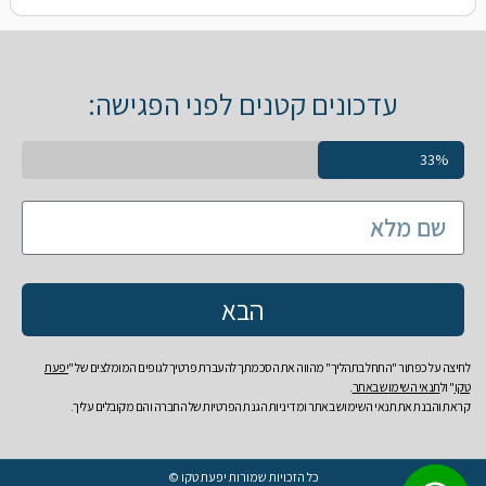
עדכונים קטנים לפני הפגישה:
33%
הבא
לחיצה על כפתור "התחל בתהליך" מהווה את הסכמתך להעברת פרטיך לגופים המומלצים של "
יפעת
טקו
" ול
תנאי השימוש באתר
.
קראת והבנת את
תנאי השימוש
באתר
ו
מדיניות הגנת הפרטיות של החברה והם מקובלים עליך.
כל הזכויות שמורות יפעת טקו ©